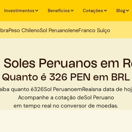
Investimentos
Benefícios
Cotações
Blog
ibra
Peso Chileno
Sol Peruano
Iene
Franco Suíço
 Soles Peruanos em R
Quanto é 326 PEN em BRL
aiba quanto é
326
Sol Peruano
em
Reais
na data de hoj
Acompanhe a cotação de
Sol Peruano
em tempo real no conversor de moedas.