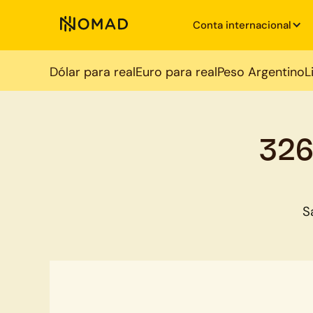
Conta internacional
Dólar para real
Euro para real
Peso Argentino
L
326
S