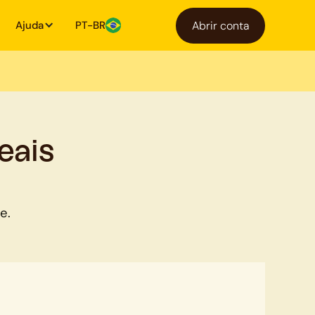
Ajuda
PT-BR
Abrir conta
eais
e.