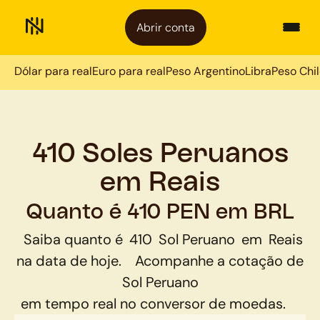
Abrir conta
Dólar para real
Euro para real
Peso Argentino
Libra
Peso Chi
410 Soles Peruanos
em Reais
Quanto é 410 PEN em BRL
Saiba quanto é
410
Sol Peruano
em
Reais
na data de hoje.
Acompanhe a cotação de
Sol Peruano
em tempo real no conversor de moedas.