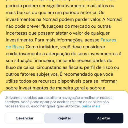
período podem ser significativamente mais altos ou
mais baixos do que em um período anterior. Os
investimentos na Nomad podem perder valor. A Nomad
não pode prever flutuações do mercado ou outras
incertezas que possam afetar o valor de qualquer
investimento. Para mais informações, acesse
Fatores
de Risco
. Como indivíduo, você deve considerar
cuidadosamente a adequação de seus investimentos à
sua situação financeira, incluindo necessidades de
fluxo de caixa, circunstâncias fiscais, perfil de risco ou
outros fatores subjetivos. É recomendado que você
utilize todos os recursos disponíveis para se informar
sobre investimentos de maneira geral e sobre a
composição geral de seu portfólio. Questões fiscais ou
Utilizamos cookies para auxiliar a navegação e melhorar nossos
legais relativas aos investimentos realizados através da
serviços. Você pode optar por aceitar, rejeitar os cookies não
necessários ou escolher quais quer autorizar.
Saiba mais
Nomad devem ser obtidas pelos próprios clientes. A
Nomad e suas afiliadas não fornecem nenhum tipo de
Gerenciar
Rejeitar
Aceitar
aconselhamento legal ou fiscal.