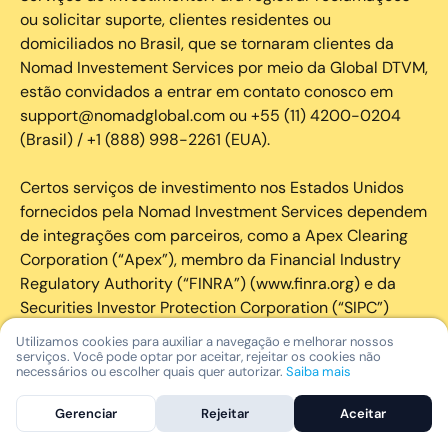
ou solicitar suporte, clientes residentes ou
domiciliados no Brasil, que se tornaram clientes da
Nomad Investement Services por meio da Global DTVM,
estão convidados a entrar em contato conosco em
support@nomadglobal.com ou +55 (11) 4200-0204
(Brasil) / +1 (888) 998-2261 (EUA).
Certos serviços de investimento nos Estados Unidos
fornecidos pela Nomad Investment Services dependem
de integrações com parceiros, como a Apex Clearing
Corporation (“Apex”), membro da Financial Industry
Regulatory Authority (“FINRA”) (www.finra.org) e da
Securities Investor Protection Corporation (“SIPC”)
(https://www.sipc.org/).
Utilizamos cookies para auxiliar a navegação e melhorar nossos
serviços. Você pode optar por aceitar, rejeitar os cookies não
necessários ou escolher quais quer autorizar.
Saiba mais
A SIPC protege os valores mobiliários de clientes de
seus membros em até US$ 250.000,00 para
Gerenciar
Rejeitar
Aceitar
reclamações de dinheiro. Brochura explicativa