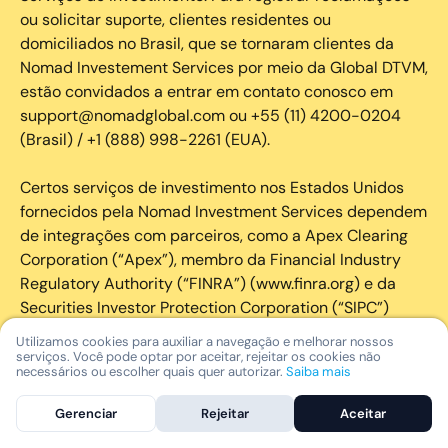
ou solicitar suporte, clientes residentes ou
domiciliados no Brasil, que se tornaram clientes da
Nomad Investement Services por meio da Global DTVM,
estão convidados a entrar em contato conosco em
support@nomadglobal.com ou +55 (11) 4200-0204
(Brasil) / +1 (888) 998-2261 (EUA).
Certos serviços de investimento nos Estados Unidos
fornecidos pela Nomad Investment Services dependem
de integrações com parceiros, como a Apex Clearing
Corporation (“Apex”), membro da Financial Industry
Regulatory Authority (“FINRA”) (www.finra.org) e da
Securities Investor Protection Corporation (“SIPC”)
(https://www.sipc.org/).
Utilizamos cookies para auxiliar a navegação e melhorar nossos
serviços. Você pode optar por aceitar, rejeitar os cookies não
necessários ou escolher quais quer autorizar.
Saiba mais
A SIPC protege os valores mobiliários de clientes de
seus membros em até US$ 250.000,00 para
Gerenciar
Rejeitar
Aceitar
reclamações de dinheiro. Brochura explicativa