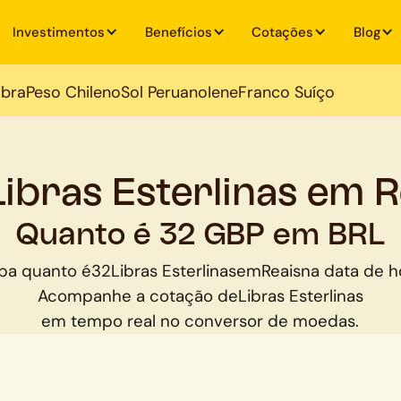
Investimentos
Benefícios
Cotações
Blog
ibra
Peso Chileno
Sol Peruano
Iene
Franco Suíço
Libras Esterlinas em R
Quanto é 32 GBP em BRL
ba quanto é
32
Libras Esterlinas
em
Reais
na data de h
Acompanhe a cotação de
Libras Esterlinas
em tempo real no conversor de moedas.