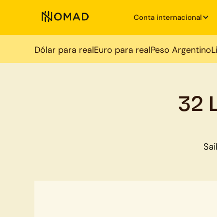
Conta internacional
Dólar para real
Euro para real
Peso Argentino
L
32 
Sai