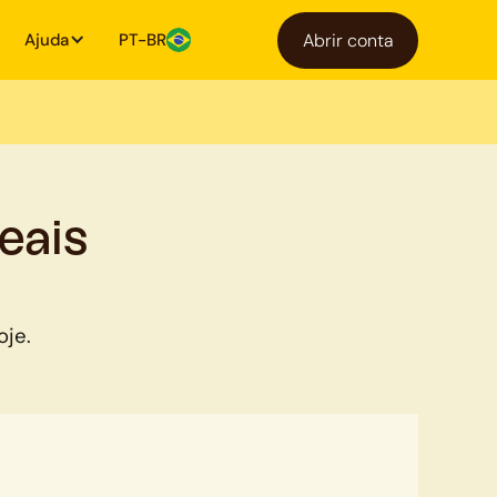
Ajuda
PT-BR
Abrir conta
eais
oje.