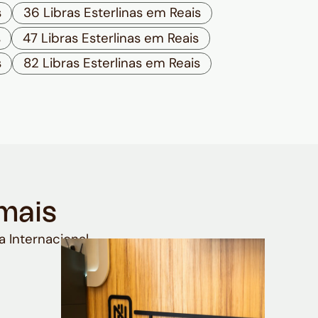
s
36 Libras Esterlinas em Reais
s
47 Libras Esterlinas em Reais
s
82 Libras Esterlinas em Reais
mais
a Internacional