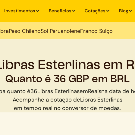
Investimentos
Benefícios
Cotações
Blog
ibra
Peso Chileno
Sol Peruano
Iene
Franco Suíço
Libras Esterlinas em R
Quanto é 36 GBP em BRL
ba quanto é
36
Libras Esterlinas
em
Reais
na data de h
Acompanhe a cotação de
Libras Esterlinas
em tempo real no conversor de moedas.