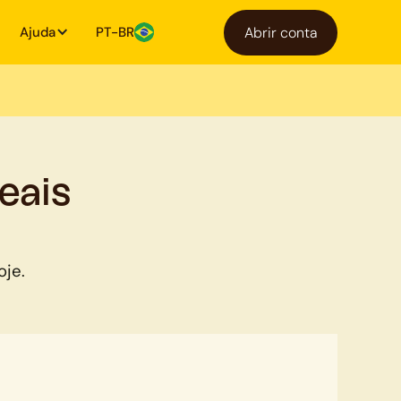
Ajuda
PT-BR
Abrir conta
eais
oje.