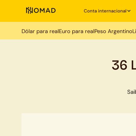
Conta internacional
Dólar para real
Euro para real
Peso Argentino
L
36 
Sai