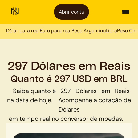
Abrir conta
Dólar para real
Euro para real
Peso Argentino
Libra
Peso Chi
297 Dólares em Reais
Quanto é 297 USD em BRL
Saiba quanto é
297
Dólares
em
Reais
na data de hoje.
Acompanhe a cotação de
Dólares
em tempo real no conversor de moedas.