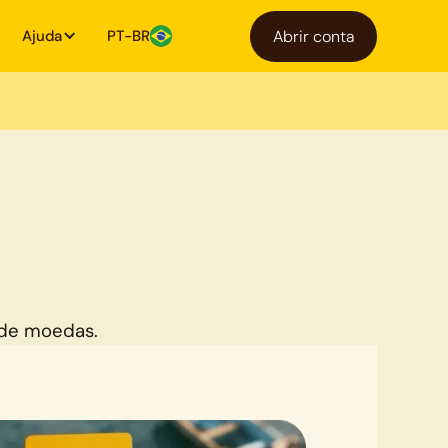
Ajuda
PT-BR
Abrir conta
 de moedas.