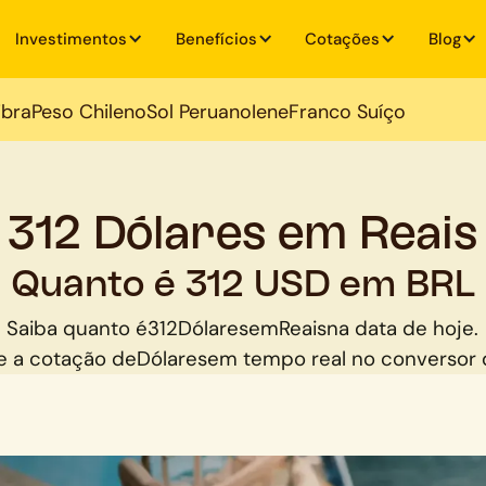
Investimentos
Benefícios
Cotações
Blog
ibra
Peso Chileno
Sol Peruano
Iene
Franco Suíço
312 Dólares em Reais
Quanto é 312 USD em BRL
Saiba quanto é
312
Dólares
em
Reais
na data de hoje.
 a cotação de
Dólares
em tempo real no conversor