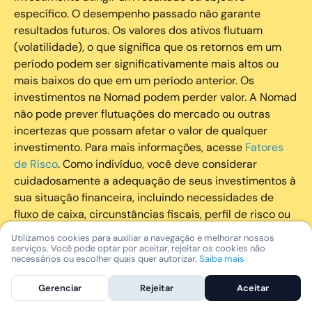
específico. O desempenho passado não garante
resultados futuros. Os valores dos ativos flutuam
(volatilidade), o que significa que os retornos em um
período podem ser significativamente mais altos ou
mais baixos do que em um período anterior. Os
investimentos na Nomad podem perder valor. A Nomad
não pode prever flutuações do mercado ou outras
incertezas que possam afetar o valor de qualquer
investimento. Para mais informações, acesse
Fatores
de Risco
. Como indivíduo, você deve considerar
cuidadosamente a adequação de seus investimentos à
sua situação financeira, incluindo necessidades de
fluxo de caixa, circunstâncias fiscais, perfil de risco ou
outros fatores subjetivos. É recomendado que você
Utilizamos cookies para auxiliar a navegação e melhorar nossos
utilize todos os recursos disponíveis para se informar
serviços. Você pode optar por aceitar, rejeitar os cookies não
necessários ou escolher quais quer autorizar.
Saiba mais
sobre investimentos de maneira geral e sobre a
composição geral de seu portfólio. Questões fiscais ou
Gerenciar
Rejeitar
Aceitar
legais relativas aos investimentos realizados através da