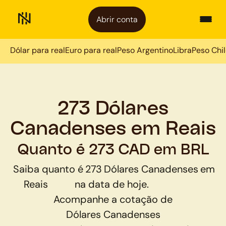
Abrir conta
Dólar para real
Euro para real
Peso Argentino
Libra
Peso Chi
273 Dólares
Canadenses em Reais
Quanto é 273 CAD em BRL
Saiba quanto é
273
Dólares Canadenses
em
Reais
na data de hoje.
Acompanhe a cotação de
Dólares Canadenses