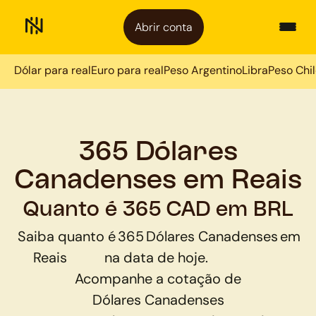
Abrir conta
Dólar para real
Euro para real
Peso Argentino
Libra
Peso Chi
365 Dólares
Canadenses em Reais
Quanto é 365 CAD em BRL
Saiba quanto é
365
Dólares Canadenses
em
Reais
na data de hoje.
Acompanhe a cotação de
Dólares Canadenses