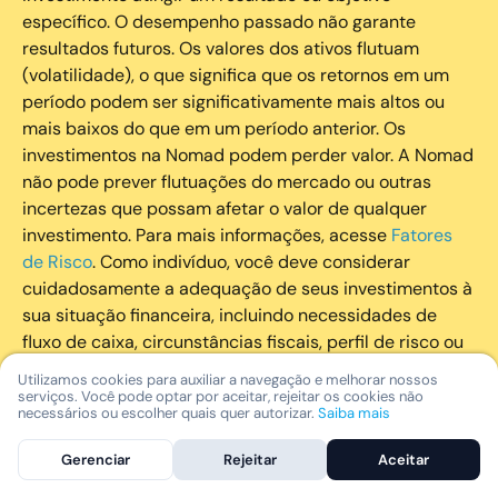
específico. O desempenho passado não garante
resultados futuros. Os valores dos ativos flutuam
(volatilidade), o que significa que os retornos em um
período podem ser significativamente mais altos ou
mais baixos do que em um período anterior. Os
investimentos na Nomad podem perder valor. A Nomad
não pode prever flutuações do mercado ou outras
incertezas que possam afetar o valor de qualquer
investimento. Para mais informações, acesse
Fatores
de Risco
. Como indivíduo, você deve considerar
cuidadosamente a adequação de seus investimentos à
sua situação financeira, incluindo necessidades de
fluxo de caixa, circunstâncias fiscais, perfil de risco ou
outros fatores subjetivos. É recomendado que você
Utilizamos cookies para auxiliar a navegação e melhorar nossos
utilize todos os recursos disponíveis para se informar
serviços. Você pode optar por aceitar, rejeitar os cookies não
necessários ou escolher quais quer autorizar.
Saiba mais
sobre investimentos de maneira geral e sobre a
composição geral de seu portfólio. Questões fiscais ou
Gerenciar
Rejeitar
Aceitar
legais relativas aos investimentos realizados através da