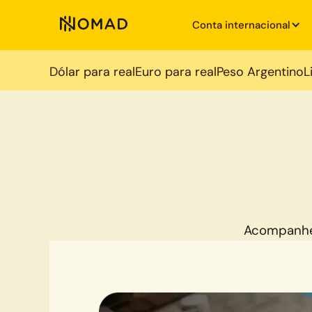
Conta internacional
Dólar para real
Euro para real
Peso Argentino
L
Acompanhe