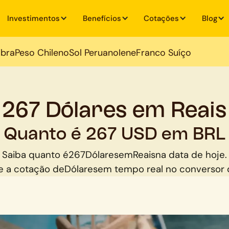
Investimentos
Benefícios
Cotações
Blog
ibra
Peso Chileno
Sol Peruano
Iene
Franco Suíço
267 Dólares em Reais
Quanto é 267 USD em BRL
Saiba quanto é
267
Dólares
em
Reais
na data de hoje.
 a cotação de
Dólares
em tempo real no conversor