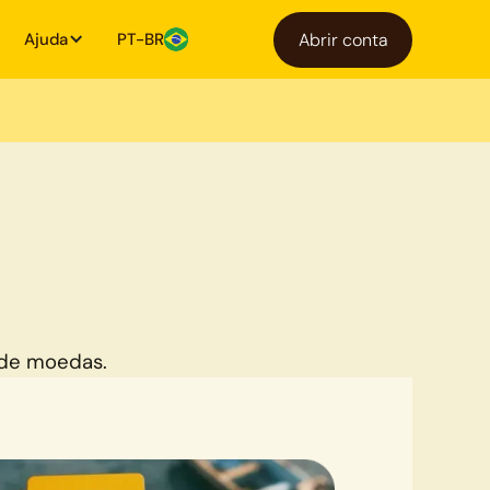
Ajuda
PT-BR
Abrir conta
 de moedas.