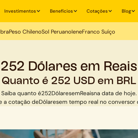
Investimentos
Benefícios
Cotações
Blog
ibra
Peso Chileno
Sol Peruano
Iene
Franco Suíço
252 Dólares em Reais
Quanto é 252 USD em BRL
Saiba quanto é
252
Dólares
em
Reais
na data de hoje.
 a cotação de
Dólares
em tempo real no conversor