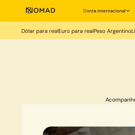
Conta internacional
Dólar para real
Euro para real
Peso Argentino
L
Acompanhe