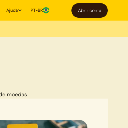
Ajuda
PT-BR
Abrir conta
 de moedas.