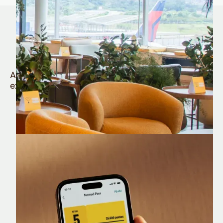
Quem é Nomad tem
muito mais
Aproveite todos os benefícios e vantagens
exclusivas da sua Conta Internacional
Nomad Lounge