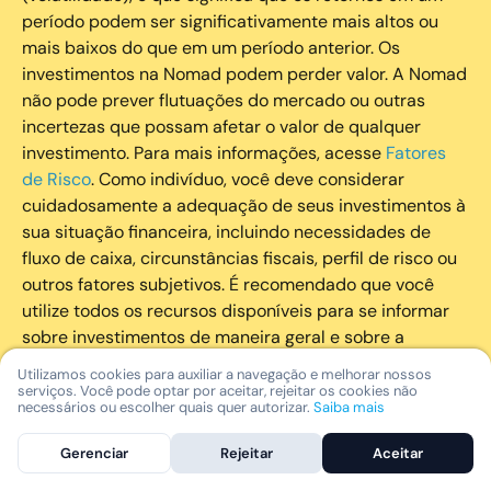
período podem ser significativamente mais altos ou
mais baixos do que em um período anterior. Os
investimentos na Nomad podem perder valor. A Nomad
não pode prever flutuações do mercado ou outras
incertezas que possam afetar o valor de qualquer
investimento. Para mais informações, acesse
Fatores
de Risco
. Como indivíduo, você deve considerar
cuidadosamente a adequação de seus investimentos à
sua situação financeira, incluindo necessidades de
fluxo de caixa, circunstâncias fiscais, perfil de risco ou
outros fatores subjetivos. É recomendado que você
utilize todos os recursos disponíveis para se informar
sobre investimentos de maneira geral e sobre a
composição geral de seu portfólio. Questões fiscais ou
Utilizamos cookies para auxiliar a navegação e melhorar nossos
legais relativas aos investimentos realizados através da
serviços. Você pode optar por aceitar, rejeitar os cookies não
necessários ou escolher quais quer autorizar.
Saiba mais
Nomad devem ser obtidas pelos próprios clientes. A
Nomad e suas afiliadas não fornecem nenhum tipo de
Gerenciar
Rejeitar
Aceitar
aconselhamento legal ou fiscal.