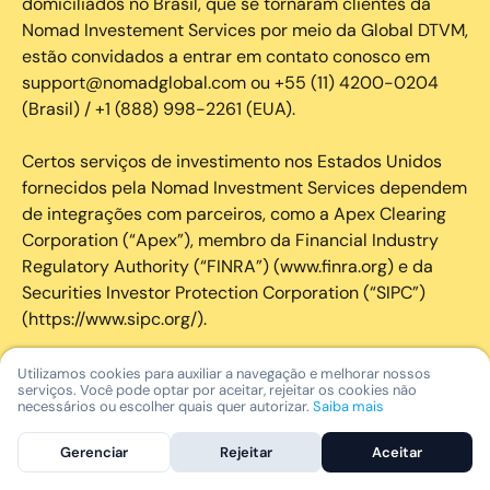
domiciliados no Brasil, que se tornaram clientes da
Nomad Investement Services por meio da Global DTVM,
estão convidados a entrar em contato conosco em
support@nomadglobal.com ou +55 (11) 4200-0204
(Brasil) / +1 (888) 998-2261 (EUA).
Certos serviços de investimento nos Estados Unidos
fornecidos pela Nomad Investment Services dependem
de integrações com parceiros, como a Apex Clearing
Corporation (“Apex”), membro da Financial Industry
Regulatory Authority (“FINRA”) (www.finra.org) e da
Securities Investor Protection Corporation (“SIPC”)
(https://www.sipc.org/).
A SIPC protege os valores mobiliários de clientes de
Utilizamos cookies para auxiliar a navegação e melhorar nossos
serviços. Você pode optar por aceitar, rejeitar os cookies não
seus membros em até US$ 250.000,00 para
necessários ou escolher quais quer autorizar.
Saiba mais
reclamações de dinheiro. Brochura explicativa
disponível mediante solicitação ou em www.sipc.org. O
Gerenciar
Rejeitar
Aceitar
SIPC não protege contra perdas de mercado e não