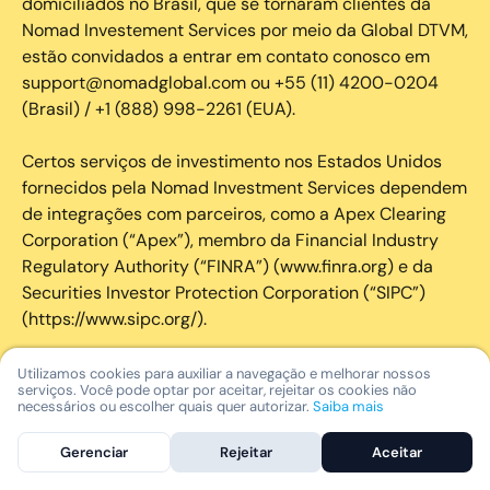
domiciliados no Brasil, que se tornaram clientes da
Nomad Investement Services por meio da Global DTVM,
estão convidados a entrar em contato conosco em
support@nomadglobal.com ou +55 (11) 4200-0204
(Brasil) / +1 (888) 998-2261 (EUA).
Certos serviços de investimento nos Estados Unidos
fornecidos pela Nomad Investment Services dependem
de integrações com parceiros, como a Apex Clearing
Corporation (“Apex”), membro da Financial Industry
Regulatory Authority (“FINRA”) (www.finra.org) e da
Securities Investor Protection Corporation (“SIPC”)
(https://www.sipc.org/).
A SIPC protege os valores mobiliários de clientes de
Utilizamos cookies para auxiliar a navegação e melhorar nossos
serviços. Você pode optar por aceitar, rejeitar os cookies não
seus membros em até US$ 250.000,00 para
necessários ou escolher quais quer autorizar.
Saiba mais
reclamações de dinheiro. Brochura explicativa
disponível mediante solicitação ou em www.sipc.org. O
Gerenciar
Rejeitar
Aceitar
SIPC não protege contra perdas de mercado e não