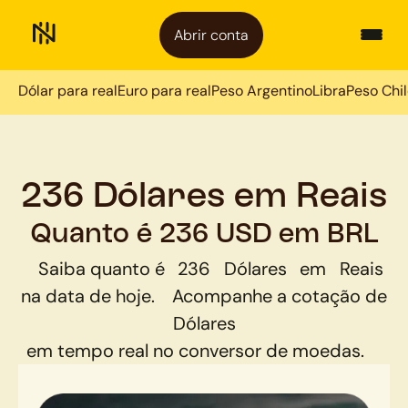
Abrir conta
Dólar para real
Euro para real
Peso Argentino
Libra
Peso Chi
236 Dólares em Reais
Quanto é 236 USD em BRL
Saiba quanto é
236
Dólares
em
Reais
na data de hoje.
Acompanhe a cotação de
Dólares
em tempo real no conversor de moedas.