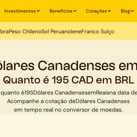
Investimentos
Benefícios
Cotações
Blog
ibra
Peso Chileno
Sol Peruano
Iene
Franco Suíço
ólares Canadenses em
Quanto é 195 CAD em BRL
 quanto é
195
Dólares Canadenses
em
Reais
na data de
Acompanhe a cotação de
Dólares Canadenses
em tempo real no conversor de moedas.