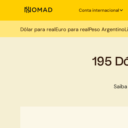
Conta internacional
Dólar para real
Euro para real
Peso Argentino
L
195 D
Saiba