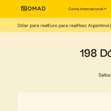
Conta internacional
Dólar para real
Euro para real
Peso Argentino
L
198 D
Saiba