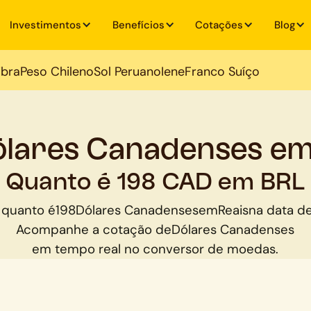
Investimentos
Benefícios
Cotações
Blog
ibra
Peso Chileno
Sol Peruano
Iene
Franco Suíço
ólares Canadenses em
Quanto é 198 CAD em BRL
 quanto é
198
Dólares Canadenses
em
Reais
na data de
Acompanhe a cotação de
Dólares Canadenses
em tempo real no conversor de moedas.