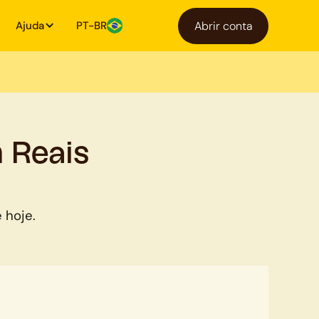
Ajuda
PT-BR
Abrir conta
 Reais
 hoje.