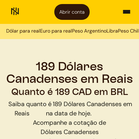
Abrir conta
Dólar para real
Euro para real
Peso Argentino
Libra
Peso Chi
189 Dólares
Canadenses em Reais
Quanto é 189 CAD em BRL
Saiba quanto é
189
Dólares Canadenses
em
Reais
na data de hoje.
Acompanhe a cotação de
Dólares Canadenses