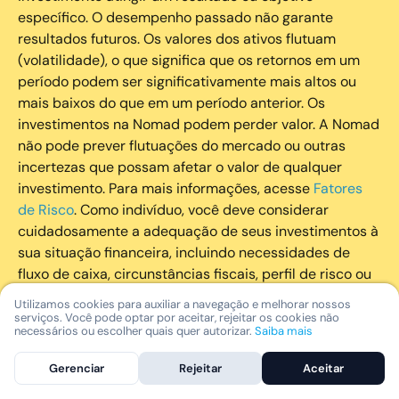
específico. O desempenho passado não garante
resultados futuros. Os valores dos ativos flutuam
(volatilidade), o que significa que os retornos em um
período podem ser significativamente mais altos ou
mais baixos do que em um período anterior. Os
investimentos na Nomad podem perder valor. A Nomad
não pode prever flutuações do mercado ou outras
incertezas que possam afetar o valor de qualquer
investimento. Para mais informações, acesse
Fatores
de Risco
. Como indivíduo, você deve considerar
cuidadosamente a adequação de seus investimentos à
sua situação financeira, incluindo necessidades de
fluxo de caixa, circunstâncias fiscais, perfil de risco ou
outros fatores subjetivos. É recomendado que você
Utilizamos cookies para auxiliar a navegação e melhorar nossos
utilize todos os recursos disponíveis para se informar
serviços. Você pode optar por aceitar, rejeitar os cookies não
necessários ou escolher quais quer autorizar.
Saiba mais
sobre investimentos de maneira geral e sobre a
composição geral de seu portfólio. Questões fiscais ou
Gerenciar
Rejeitar
Aceitar
legais relativas aos investimentos realizados através da