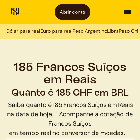
Abrir conta
Dólar para real
Euro para real
Peso Argentino
Libra
Peso Chi
185 Francos Suíços
em Reais
Quanto é 185 CHF em BRL
Saiba quanto é
185
Francos Suíços
em
Reais
na data de hoje.
Acompanhe a cotação de
Francos Suíços
em tempo real no conversor de moedas.