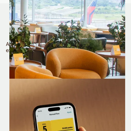
Quem é Nomad tem
muito mais
Aproveite todos os benefícios e vantagens
exclusivas da sua Conta Internacional
Nomad Lounge