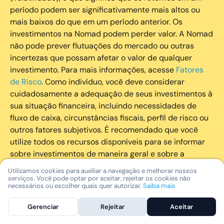
período podem ser significativamente mais altos ou
mais baixos do que em um período anterior. Os
investimentos na Nomad podem perder valor. A Nomad
não pode prever flutuações do mercado ou outras
incertezas que possam afetar o valor de qualquer
investimento. Para mais informações, acesse
Fatores
de Risco
. Como indivíduo, você deve considerar
cuidadosamente a adequação de seus investimentos à
sua situação financeira, incluindo necessidades de
fluxo de caixa, circunstâncias fiscais, perfil de risco ou
outros fatores subjetivos. É recomendado que você
utilize todos os recursos disponíveis para se informar
sobre investimentos de maneira geral e sobre a
composição geral de seu portfólio. Questões fiscais ou
Utilizamos cookies para auxiliar a navegação e melhorar nossos
legais relativas aos investimentos realizados através da
serviços. Você pode optar por aceitar, rejeitar os cookies não
necessários ou escolher quais quer autorizar.
Saiba mais
Nomad devem ser obtidas pelos próprios clientes. A
Nomad e suas afiliadas não fornecem nenhum tipo de
Gerenciar
Rejeitar
Aceitar
aconselhamento legal ou fiscal.