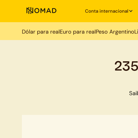
Conta internacional
Dólar para real
Euro para real
Peso Argentino
L
235
Sai