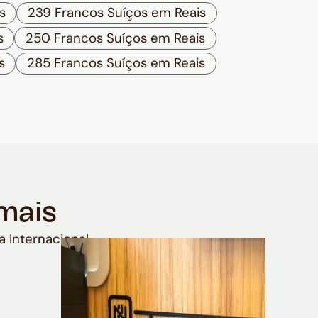
s
239 Francos Suíços em Reais
s
250 Francos Suíços em Reais
s
285 Francos Suíços em Reais
mais
a Internacional