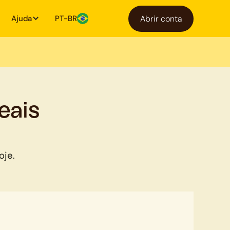
Ajuda
PT-BR
Abrir conta
eais
oje.