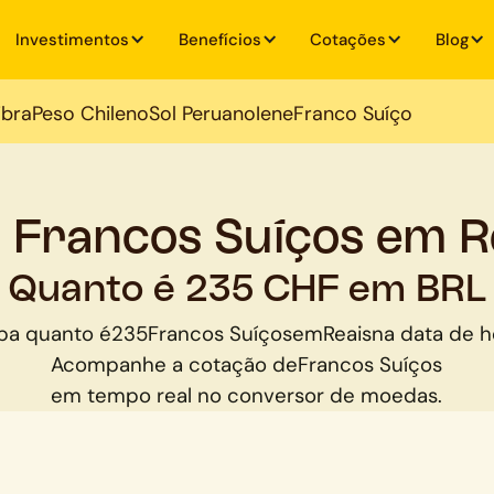
Investimentos
Benefícios
Cotações
Blog
ibra
Peso Chileno
Sol Peruano
Iene
Franco Suíço
 Francos Suíços em R
Quanto é 235 CHF em BRL
ba quanto é
235
Francos Suíços
em
Reais
na data de h
Acompanhe a cotação de
Francos Suíços
em tempo real no conversor de moedas.