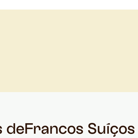
s de
Francos Suíços