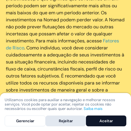
período podem ser significativamente mais altos ou
mais baixos do que em um período anterior. Os
investimentos na Nomad podem perder valor. A Nomad
não pode prever flutuações do mercado ou outras
incertezas que possam afetar o valor de qualquer
investimento. Para mais informações, acesse
Fatores
de Risco
. Como indivíduo, você deve considerar
cuidadosamente a adequação de seus investimentos à
sua situação financeira, incluindo necessidades de
fluxo de caixa, circunstâncias fiscais, perfil de risco ou
outros fatores subjetivos. É recomendado que você
utilize todos os recursos disponíveis para se informar
sobre investimentos de maneira geral e sobre a
composição geral de seu portfólio. Questões fiscais ou
Utilizamos cookies para auxiliar a navegação e melhorar nossos
legais relativas aos investimentos realizados através da
serviços. Você pode optar por aceitar, rejeitar os cookies não
necessários ou escolher quais quer autorizar.
Saiba mais
Nomad devem ser obtidas pelos próprios clientes. A
Nomad e suas afiliadas não fornecem nenhum tipo de
Gerenciar
Rejeitar
Aceitar
aconselhamento legal ou fiscal.