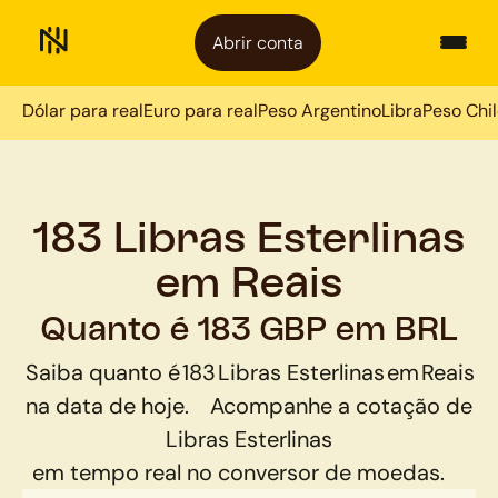
Abrir conta
Dólar para real
Euro para real
Peso Argentino
Libra
Peso Chi
183 Libras Esterlinas
em Reais
Quanto é 183 GBP em BRL
Saiba quanto é
183
Libras Esterlinas
em
Reais
na data de hoje.
Acompanhe a cotação de
Libras Esterlinas
em tempo real no conversor de moedas.