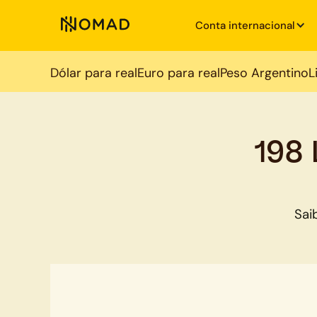
Conta internacional
Dólar para real
Euro para real
Peso Argentino
L
198 
Sai