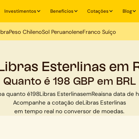
Investimentos
Benefícios
Cotações
Blog
ibra
Peso Chileno
Sol Peruano
Iene
Franco Suíço
Libras Esterlinas em 
Quanto é 198 GBP em BRL
ba quanto é
198
Libras Esterlinas
em
Reais
na data de h
Acompanhe a cotação de
Libras Esterlinas
em tempo real no conversor de moedas.