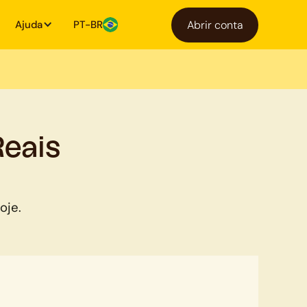
Ajuda
PT-BR
Abrir conta
Reais
oje.