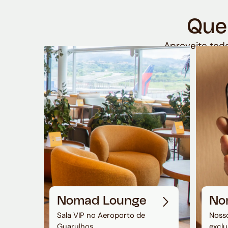
Que
Aproveite todo
Nomad Lounge
No
Sala VIP no Aeroporto de
Nosso
Guarulhos
exclu