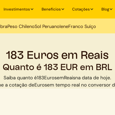
Investimentos
Benefícios
Cotações
Blog
ibra
Peso Chileno
Sol Peruano
Iene
Franco Suíço
183 Euros em Reais
Quanto é 183 EUR em BRL
Saiba quanto é
183
Euros
em
Reais
na data de hoje.
e a cotação de
Euros
em tempo real no conversor 