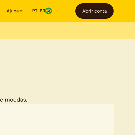
Ajuda
PT-BR
Abrir conta
de moedas.