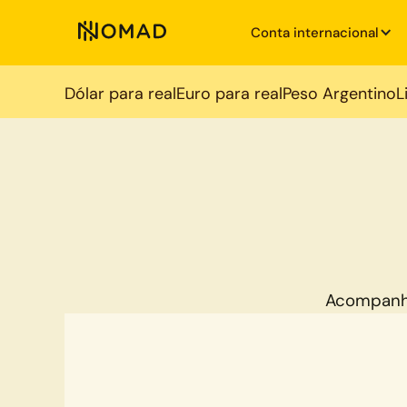
Conta internacional
Dólar para real
Euro para real
Peso Argentino
L
Acompanh