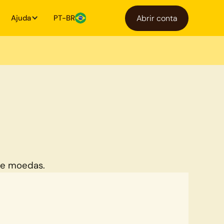
Ajuda
PT-BR
Abrir conta
de moedas.