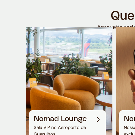
Que
Aproveite todo
Nomad Lounge
No
Sala VIP no Aeroporto de
Nosso
Guarulhos
exclu