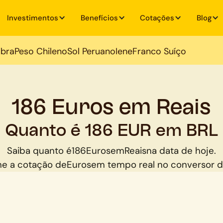
Investimentos
Benefícios
Cotações
Blog
ibra
Peso Chileno
Sol Peruano
Iene
Franco Suíço
186 Euros em Reais
Quanto é 186 EUR em BRL
Saiba quanto é
186
Euros
em
Reais
na data de hoje.
e a cotação de
Euros
em tempo real no conversor 