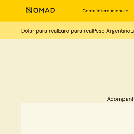
Conta internacional
Dólar para real
Euro para real
Peso Argentino
L
Acompanh