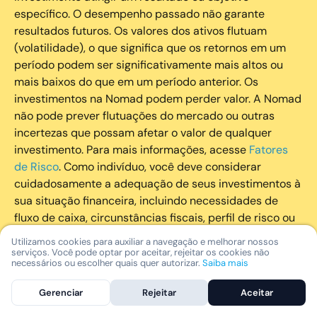
específico. O desempenho passado não garante
resultados futuros. Os valores dos ativos flutuam
(volatilidade), o que significa que os retornos em um
período podem ser significativamente mais altos ou
mais baixos do que em um período anterior. Os
investimentos na Nomad podem perder valor. A Nomad
não pode prever flutuações do mercado ou outras
incertezas que possam afetar o valor de qualquer
investimento. Para mais informações, acesse
Fatores
de Risco
. Como indivíduo, você deve considerar
cuidadosamente a adequação de seus investimentos à
sua situação financeira, incluindo necessidades de
fluxo de caixa, circunstâncias fiscais, perfil de risco ou
outros fatores subjetivos. É recomendado que você
Utilizamos cookies para auxiliar a navegação e melhorar nossos
utilize todos os recursos disponíveis para se informar
serviços. Você pode optar por aceitar, rejeitar os cookies não
necessários ou escolher quais quer autorizar.
Saiba mais
sobre investimentos de maneira geral e sobre a
composição geral de seu portfólio. Questões fiscais ou
Gerenciar
Rejeitar
Aceitar
legais relativas aos investimentos realizados através da