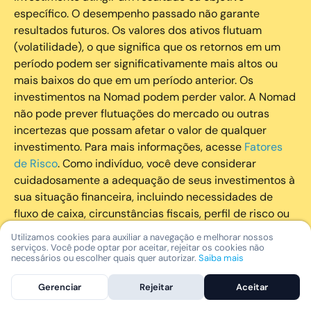
específico. O desempenho passado não garante
resultados futuros. Os valores dos ativos flutuam
(volatilidade), o que significa que os retornos em um
período podem ser significativamente mais altos ou
mais baixos do que em um período anterior. Os
investimentos na Nomad podem perder valor. A Nomad
não pode prever flutuações do mercado ou outras
incertezas que possam afetar o valor de qualquer
investimento. Para mais informações, acesse
Fatores
de Risco
. Como indivíduo, você deve considerar
cuidadosamente a adequação de seus investimentos à
sua situação financeira, incluindo necessidades de
fluxo de caixa, circunstâncias fiscais, perfil de risco ou
outros fatores subjetivos. É recomendado que você
Utilizamos cookies para auxiliar a navegação e melhorar nossos
utilize todos os recursos disponíveis para se informar
serviços. Você pode optar por aceitar, rejeitar os cookies não
necessários ou escolher quais quer autorizar.
Saiba mais
sobre investimentos de maneira geral e sobre a
composição geral de seu portfólio. Questões fiscais ou
Gerenciar
Rejeitar
Aceitar
legais relativas aos investimentos realizados através da