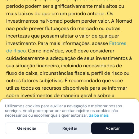
período podem ser significativamente mais altos ou
mais baixos do que em um período anterior. Os
investimentos na Nomad podem perder valor. A Nomad
não pode prever flutuações do mercado ou outras
incertezas que possam afetar o valor de qualquer
investimento. Para mais informações, acesse
Fatores
de Risco
. Como indivíduo, você deve considerar
cuidadosamente a adequação de seus investimentos à
sua situação financeira, incluindo necessidades de
fluxo de caixa, circunstâncias fiscais, perfil de risco ou
outros fatores subjetivos. É recomendado que você
utilize todos os recursos disponíveis para se informar
sobre investimentos de maneira geral e sobre a
composição geral de seu portfólio. Questões fiscais ou
Utilizamos cookies para auxiliar a navegação e melhorar nossos
legais relativas aos investimentos realizados através da
serviços. Você pode optar por aceitar, rejeitar os cookies não
necessários ou escolher quais quer autorizar.
Saiba mais
Nomad devem ser obtidas pelos próprios clientes. A
Nomad e suas afiliadas não fornecem nenhum tipo de
Gerenciar
Rejeitar
Aceitar
aconselhamento legal ou fiscal.