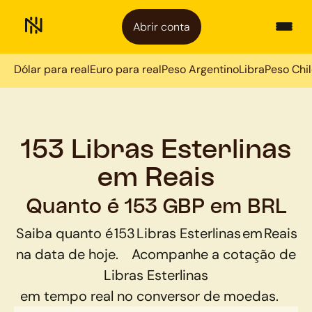
Abrir conta
Dólar para real
Euro para real
Peso Argentino
Libra
Peso Chi
153 Libras Esterlinas
em Reais
Quanto é 153 GBP em BRL
Saiba quanto é
153
Libras Esterlinas
em
Reais
na data de hoje.
Acompanhe a cotação de
Libras Esterlinas
em tempo real no conversor de moedas.