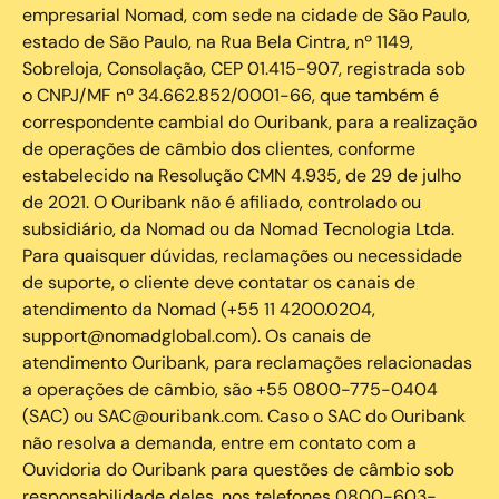
empresarial Nomad, com sede na cidade de São Paulo,
estado de São Paulo, na Rua Bela Cintra, nº 1149,
Sobreloja, Consolação, CEP 01.415-907, registrada sob
o CNPJ/MF nº 34.662.852/0001-66, que também é
correspondente cambial do Ouribank, para a realização
de operações de câmbio dos clientes, conforme
estabelecido na Resolução CMN 4.935, de 29 de julho
de 2021. O Ouribank não é afiliado, controlado ou
subsidiário, da Nomad ou da Nomad Tecnologia Ltda.
Para quaisquer dúvidas, reclamações ou necessidade
de suporte, o cliente deve contatar os canais de
atendimento da Nomad (+55 11 4200.0204,
support@nomadglobal.com). Os canais de
atendimento Ouribank, para reclamações relacionadas
a operações de câmbio, são +55 0800-775-0404
(SAC) ou SAC@ouribank.com. Caso o SAC do Ouribank
não resolva a demanda, entre em contato com a
Ouvidoria do Ouribank para questões de câmbio sob
responsabilidade deles, nos telefones 0800-603-