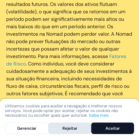
resultados futuros. Os valores dos ativos flutuam
(volatilidade), o que significa que os retornos em um
período podem ser significativamente mais altos ou
mais baixos do que em um período anterior. Os
investimentos na Nomad podem perder valor. A Nomad
não pode prever flutuações do mercado ou outras
incertezas que possam afetar o valor de qualquer
investimento. Para mais informações, acesse
Fatores
de Risco
. Como indivíduo, você deve considerar
cuidadosamente a adequação de seus investimentos à
sua situação financeira, incluindo necessidades de
fluxo de caixa, circunstâncias fiscais, perfil de risco ou
outros fatores subjetivos. É recomendado que você
utilize todos os recursos disponíveis para se informar
Utilizamos cookies para auxiliar a navegação e melhorar nossos
sobre investimentos de maneira geral e sobre a
serviços. Você pode optar por aceitar, rejeitar os cookies não
composição geral de seu portfólio. Questões fiscais ou
necessários ou escolher quais quer autorizar.
Saiba mais
legais relativas aos investimentos realizados através da
Gerenciar
Rejeitar
Aceitar
Nomad devem ser obtidas pelos próprios clientes. A
Nomad e suas afiliadas não fornecem nenhum tipo de