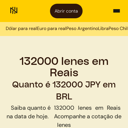
Abrir conta
Dólar para real
Euro para real
Peso Argentino
Libra
Peso Chi
132000 Ienes em
Reais
Quanto é 132000 JPY em
BRL
Saiba quanto é
132000
Ienes
em
Reais
na data de hoje.
Acompanhe a cotação de
Ienes