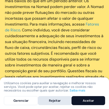
mais baixos do que em um período anterior. Os
investimentos na Nomad podem perder valor. A Nomad
não pode prever flutuações do mercado ou outras
incertezas que possam afetar o valor de qualquer
investimento. Para mais informações, acesse
Fatores
de Risco
. Como indivíduo, você deve considerar
cuidadosamente a adequação de seus investimentos à
sua situação financeira, incluindo necessidades de
fluxo de caixa, circunstâncias fiscais, perfil de risco ou
outros fatores subjetivos. É recomendado que você
utilize todos os recursos disponíveis para se informar
sobre investimentos de maneira geral e sobre a
composição geral de seu portfólio. Questões fiscais ou
legais relativas aos investimentos realizados através da
Nomad devem ser obtidas pelos próprios clientes. A
Utilizamos cookies para auxiliar a navegação e melhorar nossos
serviços. Você pode optar por aceitar, rejeitar os cookies não
Nomad e suas afiliadas não fornecem nenhum tipo de
necessários ou escolher quais quer autorizar.
Saiba mais
aconselhamento legal ou fiscal.
Gerenciar
Rejeitar
Aceitar
A Nomad Wealth Management Ltda. (“Nomad Wealth”),