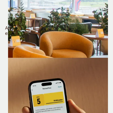
Quem é Nomad tem
muito mais
Aproveite todos os benefícios e vantagens
exclusivas da sua Conta Internacional
Nomad Lounge
Sala VIP no Aeroporto de Guarulhos