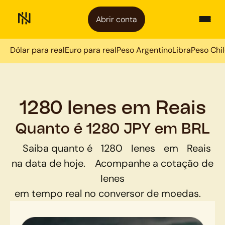
Abrir conta
Dólar para real
Euro para real
Peso Argentino
Libra
Peso Chi
1280 Ienes em Reais
Quanto é 1280 JPY em BRL
Saiba quanto é
1280
Ienes
em
Reais
na data de hoje.
Acompanhe a cotação de
Ienes
em tempo real no conversor de moedas.