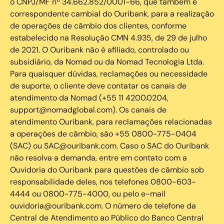
o CNPJ/MF nº 34.662.852/0001-66, que também é
correspondente cambial do Ouribank, para a realização
de operações de câmbio dos clientes, conforme
estabelecido na Resolução CMN 4.935, de 29 de julho
de 2021. O Ouribank não é afiliado, controlado ou
subsidiário, da Nomad ou da Nomad Tecnologia Ltda.
Para quaisquer dúvidas, reclamações ou necessidade
de suporte, o cliente deve contatar os canais de
atendimento da Nomad (+55 11 4200.0204,
support@nomadglobal.com). Os canais de
atendimento Ouribank, para reclamações relacionadas
a operações de câmbio, são +55 0800-775-0404
(SAC) ou SAC@ouribank.com. Caso o SAC do Ouribank
não resolva a demanda, entre em contato com a
Ouvidoria do Ouribank para questões de câmbio sob
responsabilidade deles, nos telefones 0800-603-
4444 ou 0800-775-4000, ou pelo e-mail
ouvidoria@ouribank.com. O número de telefone da
Central de Atendimento ao Público do Banco Central