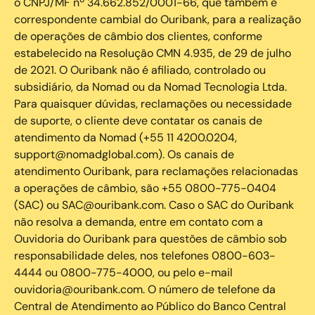
o CNPJ/MF nº 34.662.852/0001-66, que também é
correspondente cambial do Ouribank, para a realização
de operações de câmbio dos clientes, conforme
estabelecido na Resolução CMN 4.935, de 29 de julho
de 2021. O Ouribank não é afiliado, controlado ou
subsidiário, da Nomad ou da Nomad Tecnologia Ltda.
Para quaisquer dúvidas, reclamações ou necessidade
de suporte, o cliente deve contatar os canais de
atendimento da Nomad (+55 11 4200.0204,
support@nomadglobal.com). Os canais de
atendimento Ouribank, para reclamações relacionadas
a operações de câmbio, são +55 0800-775-0404
(SAC) ou SAC@ouribank.com. Caso o SAC do Ouribank
não resolva a demanda, entre em contato com a
Ouvidoria do Ouribank para questões de câmbio sob
responsabilidade deles, nos telefones 0800-603-
4444 ou 0800-775-4000, ou pelo e-mail
ouvidoria@ouribank.com. O número de telefone da
Central de Atendimento ao Público do Banco Central