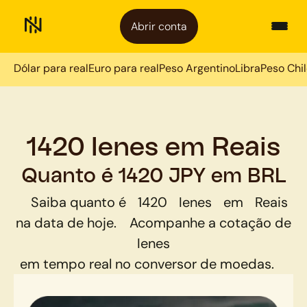
Abrir conta
Dólar para real
Euro para real
Peso Argentino
Libra
Peso Chi
1420 Ienes em Reais
Quanto é 1420 JPY em BRL
Saiba quanto é
1420
Ienes
em
Reais
na data de hoje.
Acompanhe a cotação de
Ienes
em tempo real no conversor de moedas.