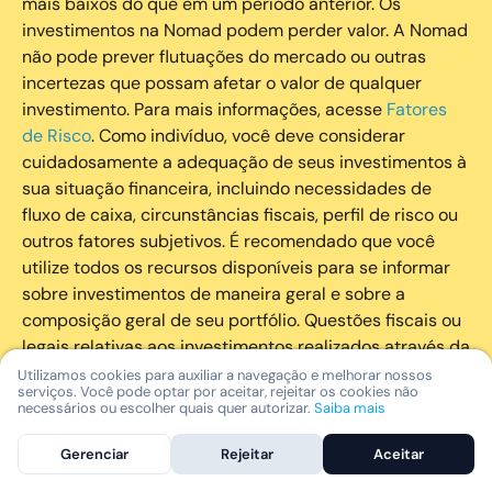
mais baixos do que em um período anterior. Os
investimentos na Nomad podem perder valor. A Nomad
não pode prever flutuações do mercado ou outras
incertezas que possam afetar o valor de qualquer
investimento. Para mais informações, acesse
Fatores
de Risco
. Como indivíduo, você deve considerar
cuidadosamente a adequação de seus investimentos à
sua situação financeira, incluindo necessidades de
fluxo de caixa, circunstâncias fiscais, perfil de risco ou
outros fatores subjetivos. É recomendado que você
utilize todos os recursos disponíveis para se informar
sobre investimentos de maneira geral e sobre a
composição geral de seu portfólio. Questões fiscais ou
legais relativas aos investimentos realizados através da
Nomad devem ser obtidas pelos próprios clientes. A
Utilizamos cookies para auxiliar a navegação e melhorar nossos
serviços. Você pode optar por aceitar, rejeitar os cookies não
Nomad e suas afiliadas não fornecem nenhum tipo de
necessários ou escolher quais quer autorizar.
Saiba mais
aconselhamento legal ou fiscal.
Gerenciar
Rejeitar
Aceitar
A Nomad Wealth Management Ltda. (“Nomad Wealth”),