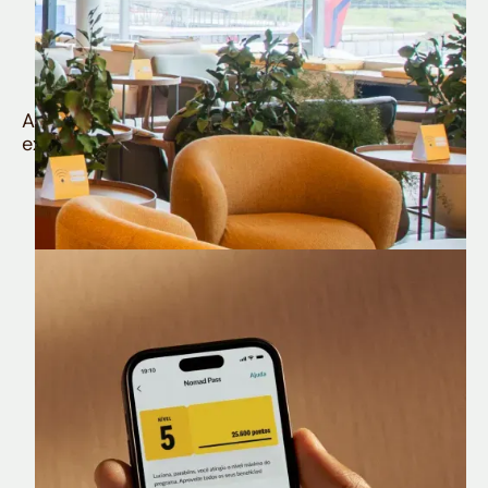
Quem é Nomad tem
muito mais
Aproveite todos os benefícios e vantagens
exclusivas da sua Conta Internacional
Nomad Lounge
Sala VIP no Aeroporto de Guarulhos