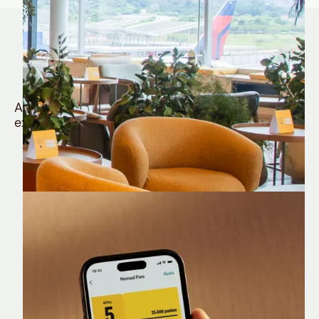
Quem é Nomad tem
muito mais
Aproveite todos os benefícios e vantagens
exclusivas da sua Conta Internacional
Nomad Lounge