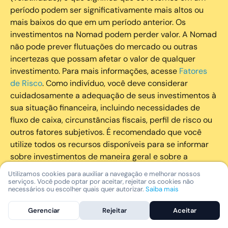
período podem ser significativamente mais altos ou
mais baixos do que em um período anterior. Os
investimentos na Nomad podem perder valor. A Nomad
não pode prever flutuações do mercado ou outras
incertezas que possam afetar o valor de qualquer
investimento. Para mais informações, acesse
Fatores
de Risco
. Como indivíduo, você deve considerar
cuidadosamente a adequação de seus investimentos à
sua situação financeira, incluindo necessidades de
fluxo de caixa, circunstâncias fiscais, perfil de risco ou
outros fatores subjetivos. É recomendado que você
utilize todos os recursos disponíveis para se informar
sobre investimentos de maneira geral e sobre a
composição geral de seu portfólio. Questões fiscais ou
Utilizamos cookies para auxiliar a navegação e melhorar nossos
legais relativas aos investimentos realizados através da
serviços. Você pode optar por aceitar, rejeitar os cookies não
necessários ou escolher quais quer autorizar.
Saiba mais
Nomad devem ser obtidas pelos próprios clientes. A
Nomad e suas afiliadas não fornecem nenhum tipo de
Gerenciar
Rejeitar
Aceitar
aconselhamento legal ou fiscal.