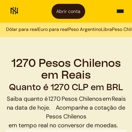
Abrir conta
Dólar para real
Euro para real
Peso Argentino
Libra
Peso Chi
1270 Pesos Chilenos
em Reais
Quanto é 1270 CLP em BRL
Saiba quanto é
1270
Pesos Chilenos
em
Reais
na data de hoje.
Acompanhe a cotação de
Pesos Chilenos
em tempo real no conversor de moedas.