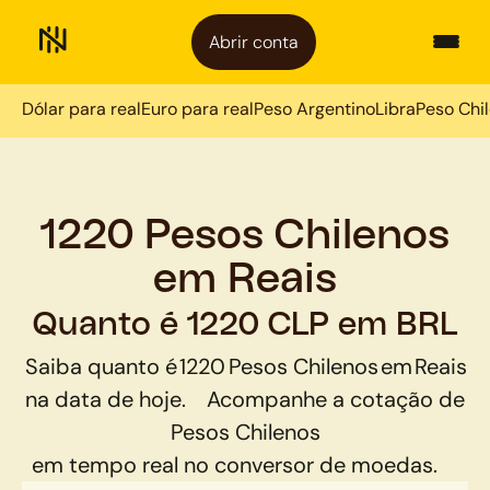
Abrir conta
Dólar para real
Euro para real
Peso Argentino
Libra
Peso Chi
1220 Pesos Chilenos
em Reais
Quanto é 1220 CLP em BRL
Saiba quanto é
1220
Pesos Chilenos
em
Reais
na data de hoje.
Acompanhe a cotação de
Pesos Chilenos
em tempo real no conversor de moedas.