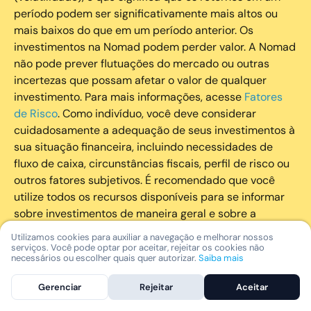
período podem ser significativamente mais altos ou
mais baixos do que em um período anterior. Os
investimentos na Nomad podem perder valor. A Nomad
não pode prever flutuações do mercado ou outras
incertezas que possam afetar o valor de qualquer
investimento. Para mais informações, acesse
Fatores
de Risco
. Como indivíduo, você deve considerar
cuidadosamente a adequação de seus investimentos à
sua situação financeira, incluindo necessidades de
fluxo de caixa, circunstâncias fiscais, perfil de risco ou
outros fatores subjetivos. É recomendado que você
utilize todos os recursos disponíveis para se informar
sobre investimentos de maneira geral e sobre a
composição geral de seu portfólio. Questões fiscais ou
Utilizamos cookies para auxiliar a navegação e melhorar nossos
legais relativas aos investimentos realizados através da
serviços. Você pode optar por aceitar, rejeitar os cookies não
necessários ou escolher quais quer autorizar.
Saiba mais
Nomad devem ser obtidas pelos próprios clientes. A
Nomad e suas afiliadas não fornecem nenhum tipo de
Gerenciar
Rejeitar
Aceitar
aconselhamento legal ou fiscal.