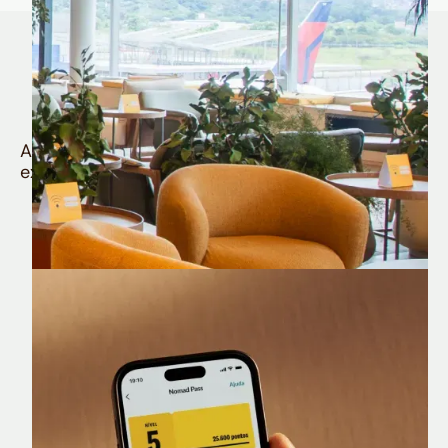
Quem é Nomad tem
muito mais
Aproveite todos os benefícios e vantagens
exclusivas da sua Conta Internacional
Nomad Lounge