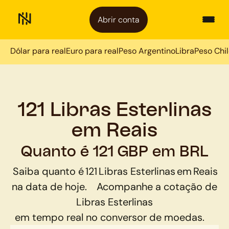
Abrir conta
Dólar para real
Euro para real
Peso Argentino
Libra
Peso Chi
121 Libras Esterlinas
em Reais
Quanto é 121 GBP em BRL
Saiba quanto é
121
Libras Esterlinas
em
Reais
na data de hoje.
Acompanhe a cotação de
Libras Esterlinas
em tempo real no conversor de moedas.