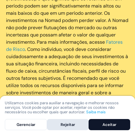
período podem ser significativamente mais altos ou
mais baixos do que em um período anterior. Os
investimentos na Nomad podem perder valor. A Nomad
não pode prever flutuações do mercado ou outras
incertezas que possam afetar o valor de qualquer
investimento. Para mais informações, acesse
Fatores
de Risco
. Como indivíduo, você deve considerar
cuidadosamente a adequação de seus investimentos à
sua situação financeira, incluindo necessidades de
fluxo de caixa, circunstâncias fiscais, perfil de risco ou
outros fatores subjetivos. É recomendado que você
utilize todos os recursos disponíveis para se informar
sobre investimentos de maneira geral e sobre a
composição geral de seu portfólio. Questões fiscais ou
Utilizamos cookies para auxiliar a navegação e melhorar nossos
legais relativas aos investimentos realizados através da
serviços. Você pode optar por aceitar, rejeitar os cookies não
necessários ou escolher quais quer autorizar.
Saiba mais
Nomad devem ser obtidas pelos próprios clientes. A
Nomad e suas afiliadas não fornecem nenhum tipo de
Gerenciar
Rejeitar
Aceitar
aconselhamento legal ou fiscal.