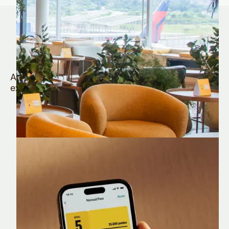
Quem é Nomad tem
muito mais
Aproveite todos os benefícios e vantagens
exclusivas da sua Conta Internacional
Nomad Lounge