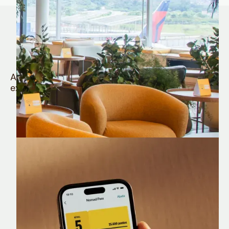
Quem é Nomad tem
muito mais
Aproveite todos os benefícios e vantagens
exclusivas da sua Conta Internacional
Nomad Lounge