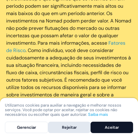
período podem ser significativamente mais altos ou
mais baixos do que em um período anterior. Os
investimentos na Nomad podem perder valor. A Nomad
não pode prever flutuações do mercado ou outras
incertezas que possam afetar o valor de qualquer
investimento. Para mais informações, acesse
Fatores
de Risco
. Como indivíduo, você deve considerar
cuidadosamente a adequação de seus investimentos à
sua situação financeira, incluindo necessidades de
fluxo de caixa, circunstâncias fiscais, perfil de risco ou
outros fatores subjetivos. É recomendado que você
utilize todos os recursos disponíveis para se informar
sobre investimentos de maneira geral e sobre a
composição geral de seu portfólio. Questões fiscais ou
Utilizamos cookies para auxiliar a navegação e melhorar nossos
legais relativas aos investimentos realizados através da
serviços. Você pode optar por aceitar, rejeitar os cookies não
necessários ou escolher quais quer autorizar.
Saiba mais
Nomad devem ser obtidas pelos próprios clientes. A
Nomad e suas afiliadas não fornecem nenhum tipo de
Gerenciar
Rejeitar
Aceitar
aconselhamento legal ou fiscal.