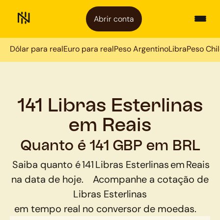
Abrir conta
Dólar para real
Euro para real
Peso Argentino
Libra
Peso Chi
141 Libras Esterlinas
em Reais
Quanto é 141 GBP em BRL
Saiba quanto é
141
Libras Esterlinas
em
Reais
na data de hoje.
Acompanhe a cotação de
Libras Esterlinas
em tempo real no conversor de moedas.