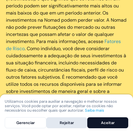
período podem ser significativamente mais altos ou
mais baixos do que em um período anterior. Os
investimentos na Nomad podem perder valor. A Nomad
não pode prever flutuações do mercado ou outras
incertezas que possam afetar o valor de qualquer
investimento. Para mais informações, acesse
Fatores
de Risco
. Como indivíduo, você deve considerar
cuidadosamente a adequação de seus investimentos à
sua situação financeira, incluindo necessidades de
fluxo de caixa, circunstâncias fiscais, perfil de risco ou
outros fatores subjetivos. É recomendado que você
utilize todos os recursos disponíveis para se informar
sobre investimentos de maneira geral e sobre a
composição geral de seu portfólio. Questões fiscais ou
Utilizamos cookies para auxiliar a navegação e melhorar nossos
legais relativas aos investimentos realizados através da
serviços. Você pode optar por aceitar, rejeitar os cookies não
necessários ou escolher quais quer autorizar.
Saiba mais
Nomad devem ser obtidas pelos próprios clientes. A
Nomad e suas afiliadas não fornecem nenhum tipo de
Gerenciar
Rejeitar
Aceitar
aconselhamento legal ou fiscal.