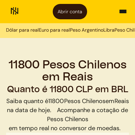
Abrir conta
Dólar para real
Euro para real
Peso Argentino
Libra
Peso Chi
11800 Pesos Chilenos
em Reais
Quanto é 11800 CLP em BRL
Saiba quanto é
11800
Pesos Chilenos
em
Reais
na data de hoje.
Acompanhe a cotação de
Pesos Chilenos
em tempo real no conversor de moedas.