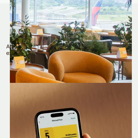
Quem é Nomad tem
muito mais
Aproveite todos os benefícios e vantagens
exclusivas da sua Conta Internacional
Nomad Lounge