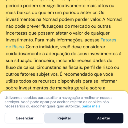
período podem ser significativamente mais altos ou
mais baixos do que em um período anterior. Os
investimentos na Nomad podem perder valor. A Nomad
não pode prever flutuações do mercado ou outras
incertezas que possam afetar o valor de qualquer
investimento. Para mais informações, acesse
Fatores
de Risco
. Como indivíduo, você deve considerar
cuidadosamente a adequação de seus investimentos à
sua situação financeira, incluindo necessidades de
fluxo de caixa, circunstâncias fiscais, perfil de risco ou
outros fatores subjetivos. É recomendado que você
utilize todos os recursos disponíveis para se informar
sobre investimentos de maneira geral e sobre a
composição geral de seu portfólio. Questões fiscais ou
Utilizamos cookies para auxiliar a navegação e melhorar nossos
legais relativas aos investimentos realizados através da
serviços. Você pode optar por aceitar, rejeitar os cookies não
necessários ou escolher quais quer autorizar.
Saiba mais
Nomad devem ser obtidas pelos próprios clientes. A
Nomad e suas afiliadas não fornecem nenhum tipo de
Gerenciar
Rejeitar
Aceitar
aconselhamento legal ou fiscal.