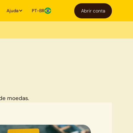
Ajuda
PT-BR
Abrir conta
s
 de moedas.