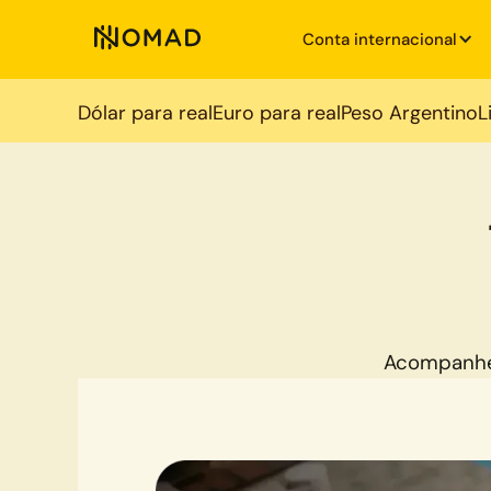
Conta internacional
Dólar para real
Euro para real
Peso Argentino
L
Acompanhe