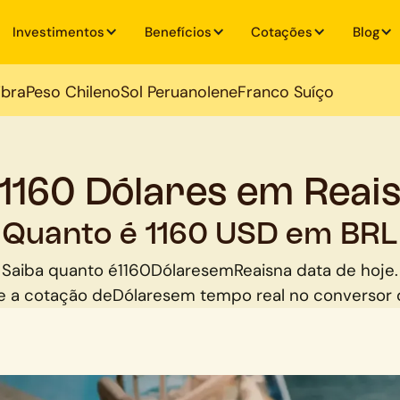
Investimentos
Benefícios
Cotações
Blog
ibra
Peso Chileno
Sol Peruano
Iene
Franco Suíço
1160 Dólares em Reai
Quanto é 1160 USD em BRL
Saiba quanto é
1160
Dólares
em
Reais
na data de hoje.
 a cotação de
Dólares
em tempo real no conversor