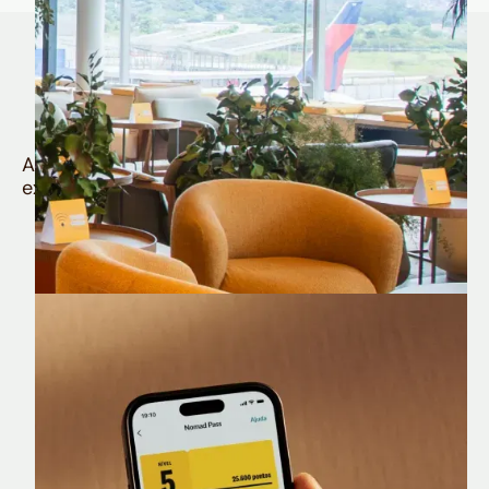
Quem é Nomad tem
muito mais
Aproveite todos os benefícios e vantagens
exclusivas da sua Conta Internacional
Nomad Lounge