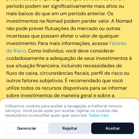
período podem ser significativamente mais altos ou
mais baixos do que em um período anterior. Os
investimentos na Nomad podem perder valor. A Nomad
não pode prever flutuações do mercado ou outras
incertezas que possam afetar o valor de qualquer
investimento. Para mais informações, acesse
Fatores
de Risco
. Como indivíduo, você deve considerar
cuidadosamente a adequação de seus investimentos à
sua situação financeira, incluindo necessidades de
fluxo de caixa, circunstâncias fiscais, perfil de risco ou
outros fatores subjetivos. É recomendado que você
utilize todos os recursos disponíveis para se informar
sobre investimentos de maneira geral e sobre a
composição geral de seu portfólio. Questões fiscais ou
Utilizamos cookies para auxiliar a navegação e melhorar nossos
legais relativas aos investimentos realizados através da
serviços. Você pode optar por aceitar, rejeitar os cookies não
necessários ou escolher quais quer autorizar.
Saiba mais
Nomad devem ser obtidas pelos próprios clientes. A
Nomad e suas afiliadas não fornecem nenhum tipo de
Gerenciar
Rejeitar
Aceitar
aconselhamento legal ou fiscal.