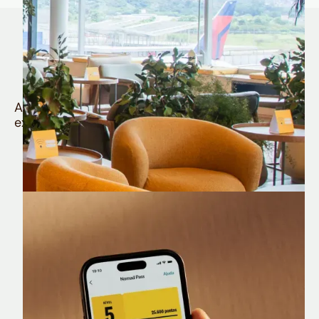
Quem é Nomad tem
muito mais
Aproveite todos os benefícios e vantagens
exclusivas da sua Conta Internacional
Nomad Lounge