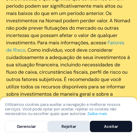
período podem ser significativamente mais altos ou
mais baixos do que em um período anterior. Os
investimentos na Nomad podem perder valor. A Nomad
não pode prever flutuações do mercado ou outras
incertezas que possam afetar o valor de qualquer
investimento. Para mais informações, acesse
Fatores
de Risco
. Como indivíduo, você deve considerar
cuidadosamente a adequação de seus investimentos à
sua situação financeira, incluindo necessidades de
fluxo de caixa, circunstâncias fiscais, perfil de risco ou
outros fatores subjetivos. É recomendado que você
utilize todos os recursos disponíveis para se informar
sobre investimentos de maneira geral e sobre a
composição geral de seu portfólio. Questões fiscais ou
Utilizamos cookies para auxiliar a navegação e melhorar nossos
legais relativas aos investimentos realizados através da
serviços. Você pode optar por aceitar, rejeitar os cookies não
necessários ou escolher quais quer autorizar.
Saiba mais
Nomad devem ser obtidas pelos próprios clientes. A
Nomad e suas afiliadas não fornecem nenhum tipo de
Gerenciar
Rejeitar
Aceitar
aconselhamento legal ou fiscal.