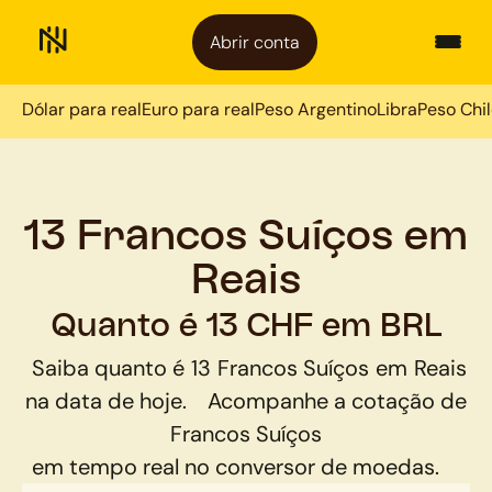
Abrir conta
Dólar para real
Euro para real
Peso Argentino
Libra
Peso Chi
13 Francos Suíços em
Reais
Quanto é 13 CHF em BRL
Saiba quanto é
13
Francos Suíços
em
Reais
na data de hoje.
Acompanhe a cotação de
Francos Suíços
em tempo real no conversor de moedas.