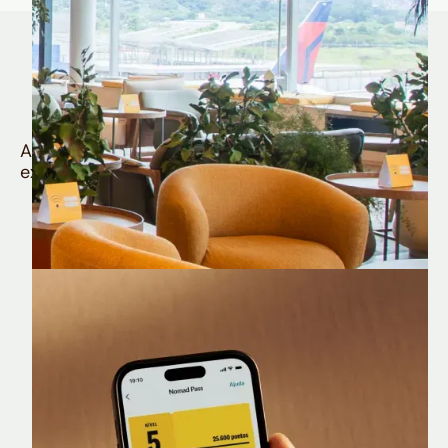
Quem é Nomad tem
muito mais
Aproveite todos os benefícios e vantagens
exclusivas da sua Conta Internacional
Nomad Lounge