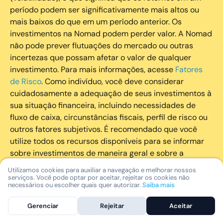
período podem ser significativamente mais altos ou
mais baixos do que em um período anterior. Os
investimentos na Nomad podem perder valor. A Nomad
não pode prever flutuações do mercado ou outras
incertezas que possam afetar o valor de qualquer
investimento. Para mais informações, acesse
Fatores
de Risco
. Como indivíduo, você deve considerar
cuidadosamente a adequação de seus investimentos à
sua situação financeira, incluindo necessidades de
fluxo de caixa, circunstâncias fiscais, perfil de risco ou
outros fatores subjetivos. É recomendado que você
utilize todos os recursos disponíveis para se informar
sobre investimentos de maneira geral e sobre a
composição geral de seu portfólio. Questões fiscais ou
Utilizamos cookies para auxiliar a navegação e melhorar nossos
legais relativas aos investimentos realizados através da
serviços. Você pode optar por aceitar, rejeitar os cookies não
necessários ou escolher quais quer autorizar.
Saiba mais
Nomad devem ser obtidas pelos próprios clientes. A
Nomad e suas afiliadas não fornecem nenhum tipo de
Gerenciar
Rejeitar
Aceitar
aconselhamento legal ou fiscal.