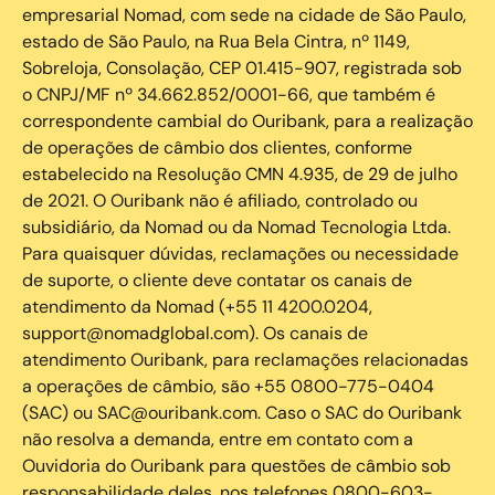
empresarial Nomad, com sede na cidade de São Paulo,
estado de São Paulo, na Rua Bela Cintra, nº 1149,
Sobreloja, Consolação, CEP 01.415-907, registrada sob
o CNPJ/MF nº 34.662.852/0001-66, que também é
correspondente cambial do Ouribank, para a realização
de operações de câmbio dos clientes, conforme
estabelecido na Resolução CMN 4.935, de 29 de julho
de 2021. O Ouribank não é afiliado, controlado ou
subsidiário, da Nomad ou da Nomad Tecnologia Ltda.
Para quaisquer dúvidas, reclamações ou necessidade
de suporte, o cliente deve contatar os canais de
atendimento da Nomad (+55 11 4200.0204,
support@nomadglobal.com). Os canais de
atendimento Ouribank, para reclamações relacionadas
a operações de câmbio, são +55 0800-775-0404
(SAC) ou SAC@ouribank.com. Caso o SAC do Ouribank
não resolva a demanda, entre em contato com a
Ouvidoria do Ouribank para questões de câmbio sob
responsabilidade deles, nos telefones 0800-603-