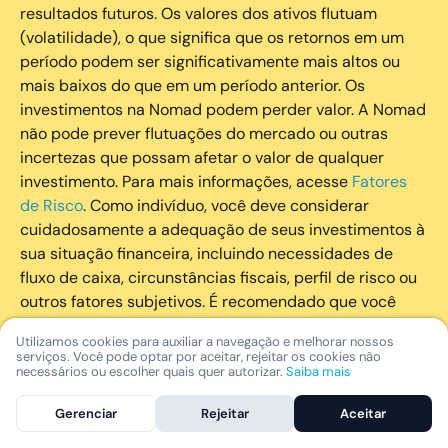
resultados futuros. Os valores dos ativos flutuam
(volatilidade), o que significa que os retornos em um
período podem ser significativamente mais altos ou
mais baixos do que em um período anterior. Os
investimentos na Nomad podem perder valor. A Nomad
não pode prever flutuações do mercado ou outras
incertezas que possam afetar o valor de qualquer
investimento. Para mais informações, acesse
Fatores
de Risco
. Como indivíduo, você deve considerar
cuidadosamente a adequação de seus investimentos à
sua situação financeira, incluindo necessidades de
fluxo de caixa, circunstâncias fiscais, perfil de risco ou
outros fatores subjetivos. É recomendado que você
utilize todos os recursos disponíveis para se informar
Utilizamos cookies para auxiliar a navegação e melhorar nossos
sobre investimentos de maneira geral e sobre a
serviços. Você pode optar por aceitar, rejeitar os cookies não
composição geral de seu portfólio. Questões fiscais ou
necessários ou escolher quais quer autorizar.
Saiba mais
legais relativas aos investimentos realizados através da
Gerenciar
Rejeitar
Aceitar
Nomad devem ser obtidas pelos próprios clientes. A
Nomad e suas afiliadas não fornecem nenhum tipo de