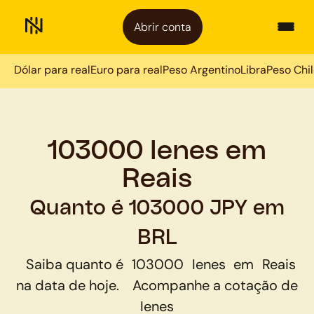
Abrir conta
Dólar para real
Euro para real
Peso Argentino
Libra
Peso Chi
103000 Ienes em
Reais
Quanto é 103000 JPY em
BRL
Saiba quanto é
103000
Ienes
em
Reais
na data de hoje.
Acompanhe a cotação de
Ienes