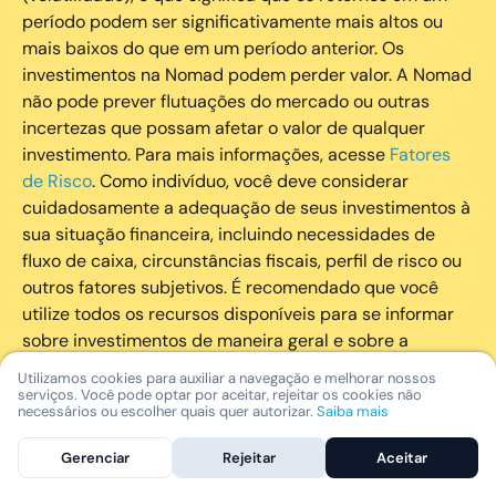
período podem ser significativamente mais altos ou
mais baixos do que em um período anterior. Os
investimentos na Nomad podem perder valor. A Nomad
não pode prever flutuações do mercado ou outras
incertezas que possam afetar o valor de qualquer
investimento. Para mais informações, acesse
Fatores
de Risco
. Como indivíduo, você deve considerar
cuidadosamente a adequação de seus investimentos à
sua situação financeira, incluindo necessidades de
fluxo de caixa, circunstâncias fiscais, perfil de risco ou
outros fatores subjetivos. É recomendado que você
utilize todos os recursos disponíveis para se informar
sobre investimentos de maneira geral e sobre a
composição geral de seu portfólio. Questões fiscais ou
Utilizamos cookies para auxiliar a navegação e melhorar nossos
legais relativas aos investimentos realizados através da
serviços. Você pode optar por aceitar, rejeitar os cookies não
necessários ou escolher quais quer autorizar.
Saiba mais
Nomad devem ser obtidas pelos próprios clientes. A
Nomad e suas afiliadas não fornecem nenhum tipo de
Gerenciar
Rejeitar
Aceitar
aconselhamento legal ou fiscal.