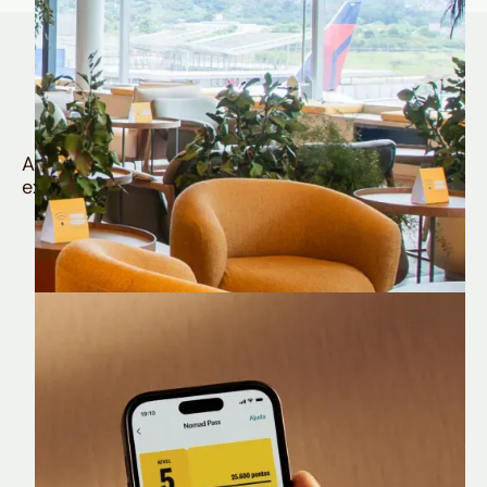
Quem é Nomad tem
muito mais
Aproveite todos os benefícios e vantagens
exclusivas da sua Conta Internacional
Nomad Lounge