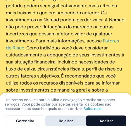
período podem ser significativamente mais altos ou
mais baixos do que em um período anterior. Os
investimentos na Nomad podem perder valor. A Nomad
não pode prever flutuações do mercado ou outras
incertezas que possam afetar o valor de qualquer
investimento. Para mais informações, acesse
Fatores
de Risco
. Como indivíduo, você deve considerar
cuidadosamente a adequação de seus investimentos à
sua situação financeira, incluindo necessidades de
fluxo de caixa, circunstâncias fiscais, perfil de risco ou
outros fatores subjetivos. É recomendado que você
utilize todos os recursos disponíveis para se informar
sobre investimentos de maneira geral e sobre a
composição geral de seu portfólio. Questões fiscais ou
Utilizamos cookies para auxiliar a navegação e melhorar nossos
legais relativas aos investimentos realizados através da
serviços. Você pode optar por aceitar, rejeitar os cookies não
necessários ou escolher quais quer autorizar.
Saiba mais
Nomad devem ser obtidas pelos próprios clientes. A
Nomad e suas afiliadas não fornecem nenhum tipo de
Gerenciar
Rejeitar
Aceitar
aconselhamento legal ou fiscal.