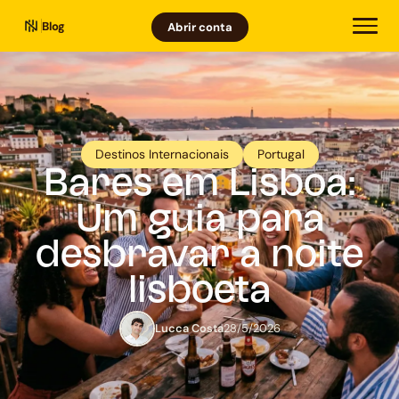
Blog
Abrir conta
Destinos Internacionais
Portugal
Bares em Lisboa:
Um guia para
desbravar a noite
lisboeta
Lucca Costa
28/5/2026