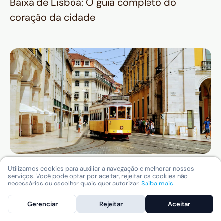
Baixa de Lisboa: O guia completo do
coração da cidade
Bairros de Lisboa, qual mais combina com
Utilizamos cookies para auxiliar a navegação e melhorar nossos
serviços. Você pode optar por aceitar, rejeitar os cookies não
sua viagem: Alfama, Chiado ou Belém?
necessários ou escolher quais quer autorizar.
Saiba mais
Gerenciar
Rejeitar
Aceitar