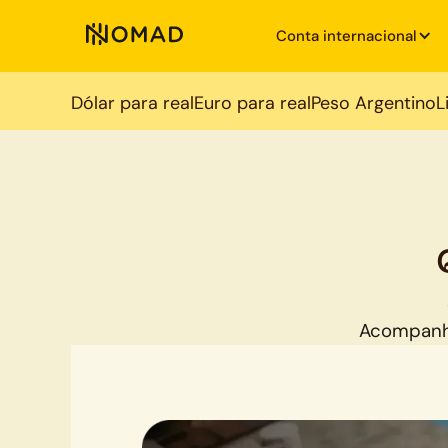
Conta internacional
Dólar para real
Euro para real
Peso Argentino
L
Acompanh