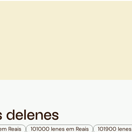
s de
Ienes
em Reais
101000 Ienes em Reais
101900 Ienes