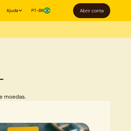
Ajuda
PT-BR
Abrir conta
L
.
de moedas.