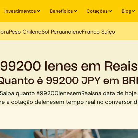
Investimentos
Benefícios
Cotações
Blog
ibra
Peso Chileno
Sol Peruano
Iene
Franco Suíço
99200 Ienes em Reais
Quanto é 99200 JPY em BR
Saiba quanto é
99200
Ienes
em
Reais
na data de hoje
e a cotação de
Ienes
em tempo real no conversor 