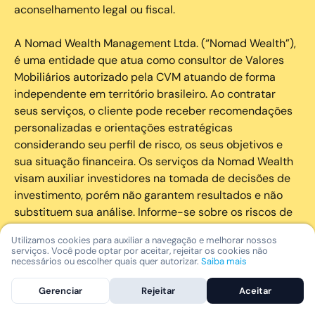
aconselhamento legal ou fiscal.
A Nomad Wealth Management Ltda. (“Nomad Wealth”),
é uma entidade que atua como consultor de Valores
Mobiliários autorizado pela CVM atuando de forma
independente em território brasileiro. Ao contratar
seus serviços, o cliente pode receber recomendações
personalizadas e orientações estratégicas
considerando seu perfil de risco, os seus objetivos e
sua situação financeira. Os serviços da Nomad Wealth
visam auxiliar investidores na tomada de decisões de
investimento, porém não garantem resultados e não
substituem sua análise. Informe-se sobre os riscos de
cada investimento e invista com responsabilidade.
Utilizamos cookies para auxiliar a navegação e melhorar nossos
serviços. Você pode optar por aceitar, rejeitar os cookies não
As marcas registradas, logotipos e marcas de serviço
necessários ou escolher quais quer autorizar.
Saiba mais
que aparecem nos Serviços, incluindo, mas não se
Gerenciar
Rejeitar
Aceitar
limitando à marca registrada “Nomad” são marcas
registradas e marcas de serviço da Nomad. Outros