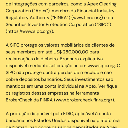
de integrações com parceiros, como a Apex Clearing
Corporation (“Apex”), membro da Financial Industry
Regulatory Authority (“FINRA”) (www.finra.org) e da
Securities Investor Protection Corporation (“SIPC”)
(https://www.sipc.org/).
A SIPC protege os valores mobiliários de clientes de
seus membros em até US$ 250.000,00 para
reclamações de dinheiro. Brochura explicativa
disponível mediante solicitação ou em www.sipc.org. O
SIPC não protege contra perdas de mercado e não
cobre depósitos bancários. Seus investimentos são
mantidos em uma conta individual na Apex. Verifique
os registros dessas empresas na ferramenta
BrokerCheck da FINRA (www.brokercheck.finra.org/).
A proteção disponível pelo FDIC, aplicável à conta
bancária nos Estados Unidos disponível na plataforma
da Nomad, não cobre os saldos depositados na Apex.