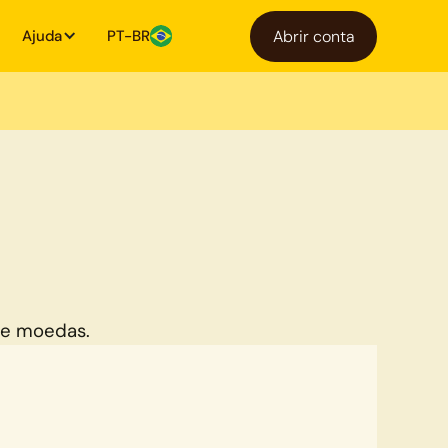
Ajuda
PT-BR
Abrir conta
de moedas.