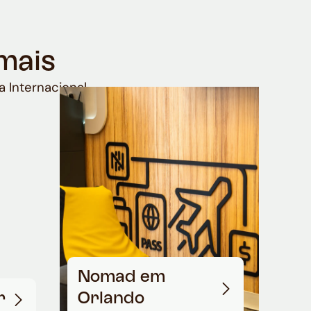
mais
a Internacional
Nomad em
r
Orlando