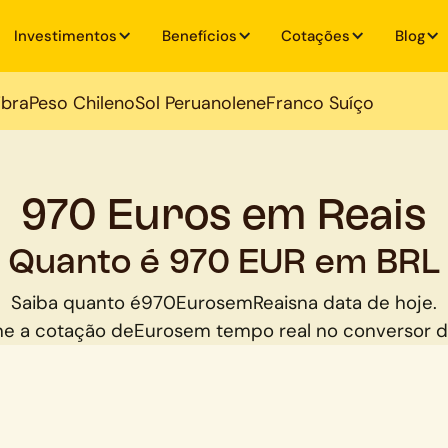
Investimentos
Benefícios
Cotações
Blog
ibra
Peso Chileno
Sol Peruano
Iene
Franco Suíço
970 Euros em Reais
Quanto é 970 EUR em BRL
Saiba quanto é
970
Euros
em
Reais
na data de hoje.
e a cotação de
Euros
em tempo real no conversor 