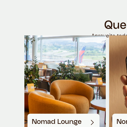
Que
Aproveite todo
Nomad Lounge
No