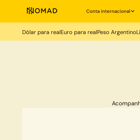
Conta internacional
Dólar para real
Euro para real
Peso Argentino
L
Acompanh