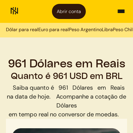
Abrir conta
Dólar para real
Euro para real
Peso Argentino
Libra
Peso Chi
961 Dólares em Reais
Quanto é 961 USD em BRL
Saiba quanto é
961
Dólares
em
Reais
na data de hoje.
Acompanhe a cotação de
Dólares
em tempo real no conversor de moedas.