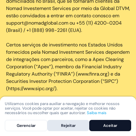
domiciliados no Brasil, que se tornaram clientes da
Nomad Investement Services por meio da Global DTVM,
estão convidados a entrar em contato conosco em
support@nomadglobal.com ou +55 (11) 4200-0204
(Brasil) / +1 (888) 998-2261 (EUA).
Certos serviços de investimento nos Estados Unidos
fornecidos pela Nomad Investment Services dependem
de integrações com parceiros, como a Apex Clearing
Corporation (“Apex”), membro da Financial Industry
Regulatory Authority (“FINRA”) (www.finra.org) e da
Securities Investor Protection Corporation (“SIPC”)
(https://www.sipc.org/).
A SIPC protege os valores mobiliários de clientes de
Utilizamos cookies para auxiliar a navegação e melhorar nossos
serviços. Você pode optar por aceitar, rejeitar os cookies não
seus membros em até US$ 250.000,00 para
necessários ou escolher quais quer autorizar.
Saiba mais
reclamações de dinheiro. Brochura explicativa
disponível mediante solicitação ou em www.sipc.org. O
Gerenciar
Rejeitar
Aceitar
SIPC não protege contra perdas de mercado e não