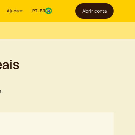
Ajuda
PT-BR
Abrir conta
ais
e.