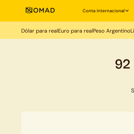
Conta internacional
Dólar para real
Euro para real
Peso Argentino
L
92
S