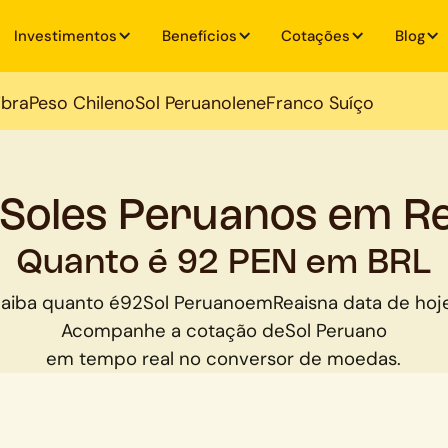
Investimentos
Benefícios
Cotações
Blog
ibra
Peso Chileno
Sol Peruano
Iene
Franco Suíço
 Soles Peruanos em Re
Quanto é 92 PEN em BRL
aiba quanto é
92
Sol Peruano
em
Reais
na data de hoj
Acompanhe a cotação de
Sol Peruano
em tempo real no conversor de moedas.