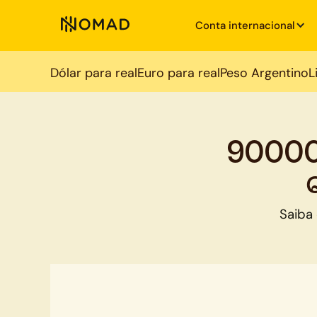
Conta internacional
Dólar para real
Euro para real
Peso Argentino
L
90000
Saiba