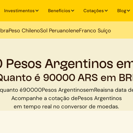
Investimentos
Benefícios
Cotações
Blog
ibra
Peso Chileno
Sol Peruano
Iene
Franco Suíço
 Pesos Argentinos em
Quanto é 90000 ARS em BR
 quanto é
90000
Pesos Argentinos
em
Reais
na data d
Acompanhe a cotação de
Pesos Argentinos
em tempo real no conversor de moedas.