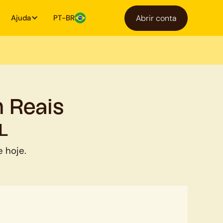
Ajuda
PT-BR
Abrir conta
 Reais
L
e hoje.